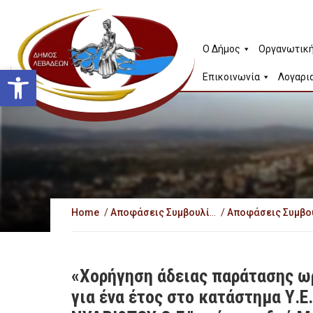
Ο Δήμος
Οργανωτική
Ανοίξτε τη γραμμή εργαλείω
Επικοινωνία
Λογαρι
Home
/
Αποφάσεις Συμβουλίου της Κοινότητας Λιβαδειάς
/
«Χορήγηση άδειας παράτασης ω
για ένα έτος στο κατάστημα Υ.Ε